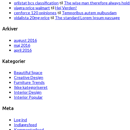
orlistat bcs classification
til
The wise man therefore always hold
viagra price walmart
til
Hej Verden!
cenforce 120 opiniones
til
Temporibus autem quibusdam
vidalista 20mg price
til
The standard Lorem Ipsum passage
Arkiver
august 2016
maj 2016
april 2016
Kategorier
Beautiful Space
Creative Design
Furniture Trends
Ikke kategoriseret
Interior Design
Interior Popular
Meta
Log ind
Indlægsfeed
Kommentarfeed