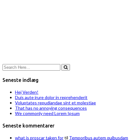
Seneste indlæg
Hej Verden!
Duis aute irure dolor in reprehenderit
Voluptates repudiandae sint et molestiae
That has no annoying consequences
We commonly need Lorem Ipsum
Seneste kommentarer
what is proscar taken for
til
Temporibus autem quibusdam