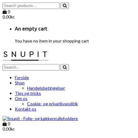
0
0,00
kr.
An empty cart
You have no item in your shopping cart
Forside
Shop
Handelsbetingelser
Tips og tricks
Om os
Cookie- og privatlivspolitik
Kontakt os
0
0,00
kr.