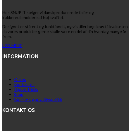
Hos SNUPIT sælger vi danskproducerede folie- og
køkkenrulleholdere af høj kvalitet.
Designet er stilrent og funktionelt, og vi stiller høje krav til kvaliteten,
da vores produkter gerne skulle være en del af din hverdag mange år
frem.
LÆS MERE
INFORMATION
Om os
Kontakt os
Tips & Tricks
Shop
Cookie- og privatlivspolitik
KONTAKT OS