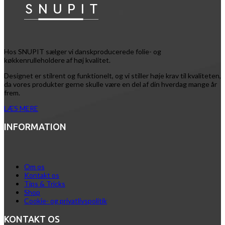
Hos SNUPIT sælger vi danskproducerede folie- og
køkkenrulleholdere af høj kvalitet.
Designet er stilrent og funktionelt, og vi stiller høje krav til kvaliteten,
da vores produkter gerne skulle være en del af din hverdag mange år
frem.
LÆS MERE
INFORMATION
Om os
Kontakt os
Tips & Tricks
Shop
Cookie- og privatlivspolitik
KONTAKT OS