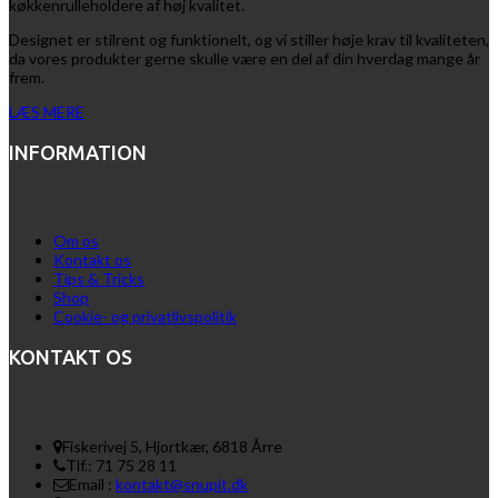
køkkenrulleholdere af høj kvalitet.
Designet er stilrent og funktionelt, og vi stiller høje krav til kvaliteten,
da vores produkter gerne skulle være en del af din hverdag mange år
frem.
LÆS MERE
INFORMATION
Om os
Kontakt os
Tips & Tricks
Shop
Cookie- og privatlivspolitik
KONTAKT OS
Fiskerivej 5, Hjortkær, 6818 Årre
Tlf.: 71 75 28 11
Email :
kontakt@snupit.dk