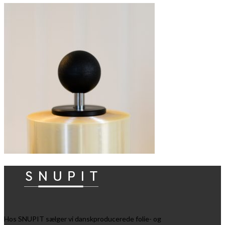
Hos SNUPIT sælger vi danskproducerede folie- og