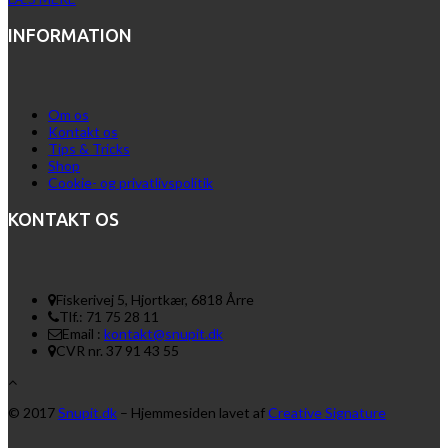
INFORMATION
Om os
Kontakt os
Tips & Tricks
Shop
Cookie- og privatlivspolitik
KONTAKT OS
Fiskerivej 5, Hjortkær, 6818 Årre
Tlf.: 71 75 28 11
Email :
kontakt@snupit.dk
CVR nr. 37 91 43 55
© 2017
Snupit.dk
– Hjemmesiden lavet af
Creative Signature