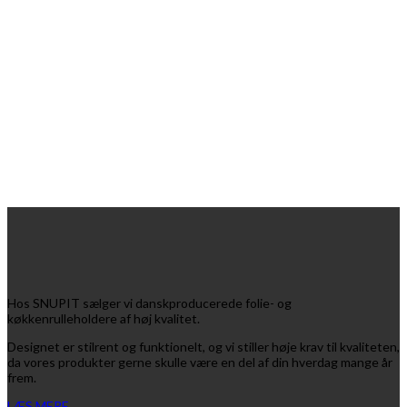
Hos SNUPIT sælger vi danskproducerede folie- og
køkkenrulleholdere af høj kvalitet.
Designet er stilrent og funktionelt, og vi stiller høje krav til kvaliteten,
da vores produkter gerne skulle være en del af din hverdag mange år
frem.
LÆS MERE