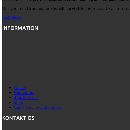
Designet er stilrent og funktionelt, og vi stiller høje krav til kvalitet
LÆS MERE
INFORMATION
Om os
Kontakt os
Tips & Tricks
Shop
Cookie- og privatlivspolitik
KONTAKT OS