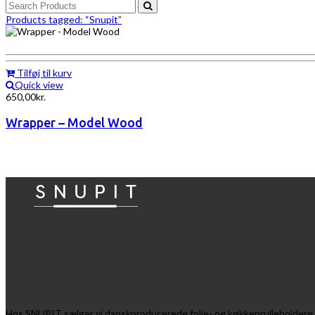
Products tagged:
“Snupit”
Tilføj til kurv
Quick view
650,00
kr.
Wrapper – Model Wood
Hos SNUPIT sælger vi danskproducerede folie- og køkkenrulleholdere af