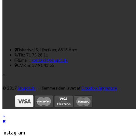
Fiskerivej 5, Hjortkær, 6818 Årre
Tlf.: 71 75 28 11
Email :
kontakt@snupit.dk
CVR nr. 37 91 43 55
© 2017
Snupit.dk
– Hjemmesiden lavet af
Creative Signature
Instagram