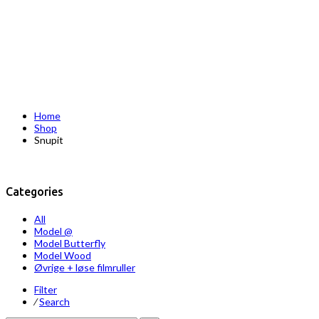
Home
Shop
Snupit
Categories
All
Model @
Model Butterfly
Model Wood
Øvrige + løse filmruller
Filter
⁄
Search