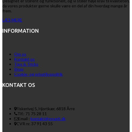
Designet er stilrent og funktionelt, og vi stiller høje krav til kvaliteten,
da vores produkter gerne skulle være en del af din hverdag mange år
frem.
LÆS MERE
INFORMATION
Om os
Kontakt os
Tips & Tricks
Shop
Cookie- og privatlivspolitik
KONTAKT OS
Fiskerivej 5, Hjortkær, 6818 Årre
Tlf.: 71 75 28 11
Email :
kontakt@snupit.dk
CVR nr. 37 91 43 55