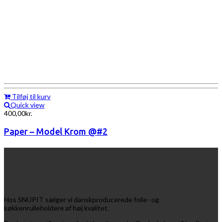
Tilføj til kurv
Quick view
400,00
kr.
Paper – Model Krom @#2
Hos SNUPIT sælger vi danskproducerede folie- og
køkkenrulleholdere af høj kvalitet.